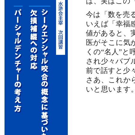
は、実はこの
今は「数を売
いえば「幸福
値があると、
医がそこに気
くの“名人”と
され少々バブ
前で話すと少
さあ、これか
いと思います