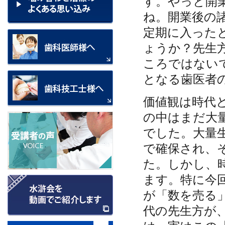
す。やっと開
ね。開業後の
定期に入った
ょうか？先生
ころではない
となる歯医者
価値観は時代と
の中はまだ大
でした。大量
で確保され、
た。しかし、
ます。特に今回
が「数を売る
代の先生方が